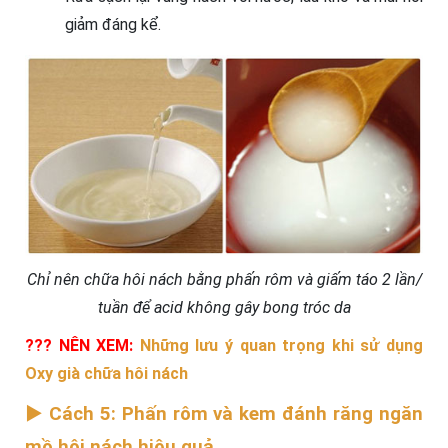
giảm đáng kể.
Chỉ nên chữa hôi nách bằng phấn rôm và giấm táo 2 lần/
tuần để acid không gây bong tróc da
??? NÊN XEM:
Những lưu ý quan trọng khi sử dụng
Oxy già chữa hôi nách
► Cách 5: Phấn rôm và kem đánh răng ngăn
mồ hôi nách hiệu quả