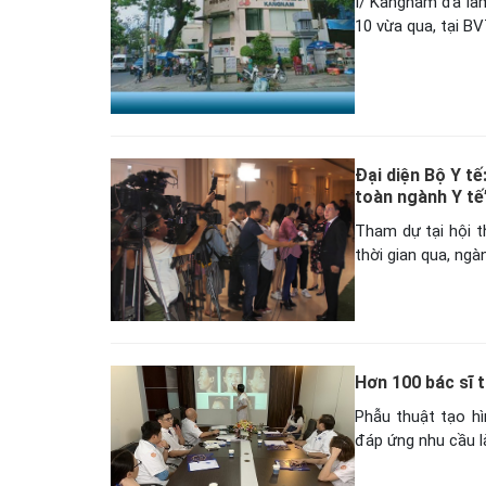
I/ Kangnam đã làm
10 vừa qua, tại 
Đại diện Bộ Y t
toàn ngành Y tế
Tham dự tại hội t
thời gian qua, ngà
Hơn 100 bác sĩ 
Phẫu thuật tạo h
đáp ứng nhu cầu 