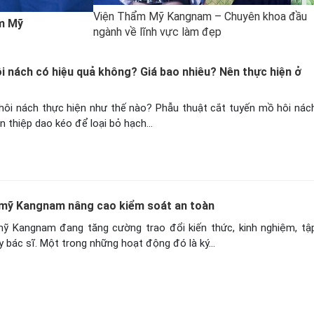
Viện Thẩm Mỹ Kangnam – Chuyên khoa đầu
m Mỹ
ngành về lĩnh vực làm đẹp
i nách có hiệu quả không? Giá bao nhiêu? Nên thực hiện ở
hôi nách thực hiện như thế nào? Phẫu thuật cắt tuyến mồ hôi nác
n thiệp dao kéo để loại bỏ hạch…
 mỹ Kangnam nâng cao kiểm soát an toàn
ỹ Kangnam đang tăng cường trao đổi kiến thức, kinh nghiệm, tậ
y bác sĩ. Một trong những hoạt động đó là ký…