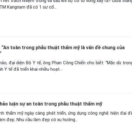
 hết trách nhiệm trong và sau khi sự cố tử vong xảy ra? Giữa thán
BVTM Kangnam đã có 1 sự cố…
ế: “An toàn trong phẫu thuật thẩm mỹ là vấn đề chung của
”
hảo, đại diện Bộ Y tế, ông Phan Công Chiến cho biết: “Mặc dù tron
nh Y tế đã triển khai nhiều hoạt…
thảo luận sự an toàn trong phẫu thuật thẩm mỹ
ình thẩm mỹ ngày càng phát triển, ứng dụng công nghệ hiện đại đ
làm đẹp. Nhu cầu làm đẹp có xu hướng…