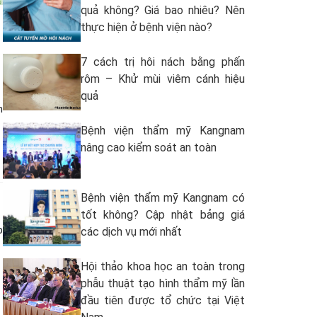
quả không? Giá bao nhiêu? Nên
thực hiện ở bệnh viện nào?
7 cách trị hôi nách bằng phấn
rôm – Khử mùi viêm cánh hiệu
quả
h
Bệnh viện thẩm mỹ Kangnam
nâng cao kiểm soát an toàn
Bệnh viện thẩm mỹ Kangnam có
tốt không? Cập nhật bảng giá
p
các dịch vụ mới nhất
Hội thảo khoa học an toàn trong
phẫu thuật tạo hình thẩm mỹ lần
đầu tiên được tổ chức tại Việt