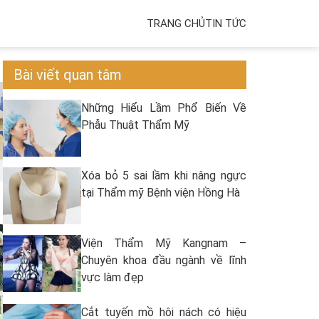
TRANG CHỦ
TIN TỨC
Bài viết quan tâm
Những Hiểu Lầm Phổ Biến Về
Phẫu Thuật Thẩm Mỹ
Xóa bỏ 5 sai lầm khi nâng ngực
tại Thẩm mỹ Bệnh viện Hồng Hà
Viện Thẩm Mỹ Kangnam –
Chuyên khoa đầu ngành về lĩnh
vực làm đẹp
Cắt tuyến mồ hôi nách có hiệu