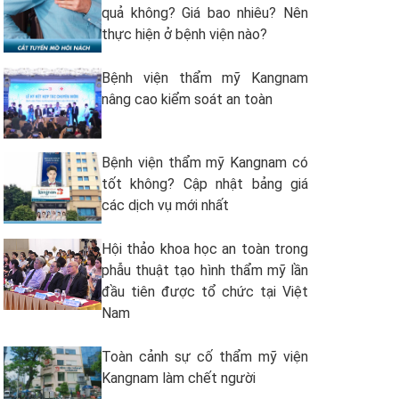
quả không? Giá bao nhiêu? Nên
thực hiện ở bệnh viện nào?
Bệnh viện thẩm mỹ Kangnam
nâng cao kiểm soát an toàn
Bệnh viện thẩm mỹ Kangnam có
tốt không? Cập nhật bảng giá
các dịch vụ mới nhất
Hội thảo khoa học an toàn trong
phẫu thuật tạo hình thẩm mỹ lần
đầu tiên được tổ chức tại Việt
Nam
Toàn cảnh sự cố thẩm mỹ viện
Kangnam làm chết người