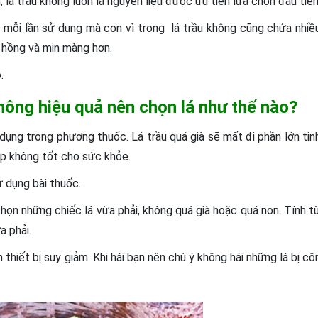
lá trầu không luôn là nguyên liệu được ưu tiên lựa chọn đầu tiên
au mỗi lần sử dụng mà con vì trong lá trầu không cũng chứa nhiề
g hồng và mịn màng hơn.
.
 không hiệu quả nên chọn lá như thế nào?
dụng trong phương thuốc. Lá trầu quá già sẽ mất đi phần lớn tin
ợp không tốt cho sức khỏe.
ử dụng bài thuốc.
 chọn những chiếc lá vừa phải, không quá già hoặc quá non. Tính t
a phải.
hiết bị suy giảm. Khi hái bạn nên chú ý không hái những lá bị cô