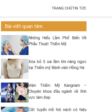
TRANG CHỦ
TIN TỨC
Bài viết quan tâm
Những Hiểu Lầm Phổ Biến Về
Phẫu Thuật Thẩm Mỹ
Xóa bỏ 5 sai lầm khi nâng ngực
tại Thẩm mỹ Bệnh viện Hồng Hà
c
Viện Thẩm Mỹ Kangnam –
Chuyên khoa đầu ngành về lĩnh
g
vực làm đẹp
Cắt tuyến mồ hôi nách có hiệu