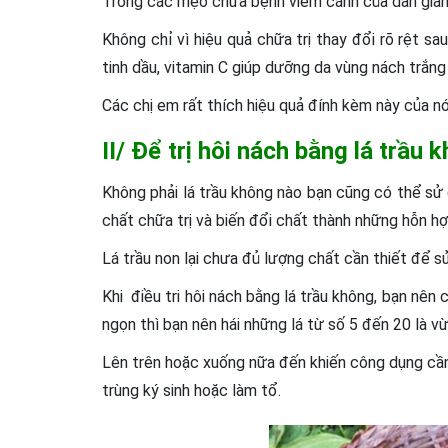
Trong các mẹo chữa bệnh viêm cánh của dân gian, 
Không chỉ vì hiệu quả chữa trị thay đổi rõ rệt s
tinh dầu, vitamin C giúp dưỡng da vùng nách trắn
Các chị em rất thích hiệu quả đính kèm này của nó
II/ Để trị hôi nách bằng lá trầu
Không phải lá trầu không nào bạn cũng có thể sử 
chất chữa trị và biến đổi chất thành những hỗn h
Lá trầu non lại chưa đủ lượng chất cần thiết để s
Khi điều tri hôi nách bằng lá trầu không, bạn nên
ngọn thì bạn nên hái những lá từ số 5 đến 20 là vừ
Lên trên hoặc xuống nữa đến khiến công dụng cần t
trùng ký sinh hoặc làm tổ.