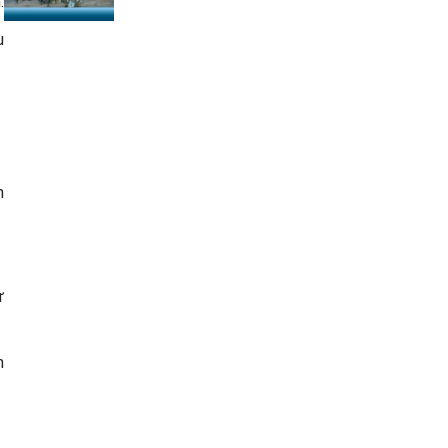
.
u
h
ừ
n